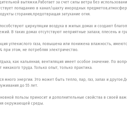
ительной вытяжки.Работает за счет силы ветра без использовани
ятствует попаданию в канал/шахту инородных предметов,атмосфер
родукты сгорания,предотвращая затухание огня.
пособствуют циркуляции воздуха в жилых домах и создают благо
ежий. В таких домах отсутствуют неприятные запахи, плесень и гр
ция углекислого газа, повышена или понижена влажность, имеют
% при этом, не потребляя электричество.
дыха, как кальянная, вентиляция имеет особое значение. По воп
т никакого труда. Только опыт, только практика.
я много энергии. Это может быть тепло, пар, газ, запах и друго
уживания до 55 лет.
новной пользы приносит и дополнительные свойства в своей важн
вия окружающей среды.