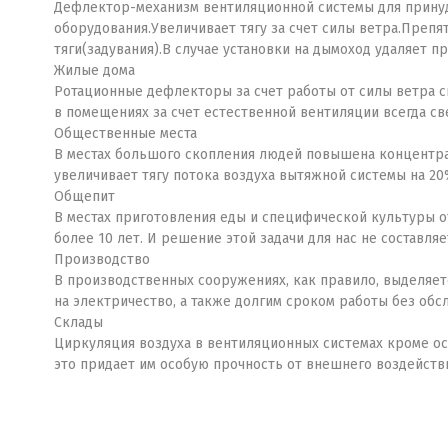
Дефлектор-механизм вентиляционной системы для принуд
оборудования.Увеличивает тягу за счет силы ветра.Преп
тяги(задувания).В случае установки на дымоход удаляет п
Жилые дома
Ротационные дефлекторы за счет работы от силы ветра с
в помещениях за счет естественной вентиляции всегда св
Общественные места
В местах большого скопления людей повышена концентра
увеличивает тягу потока воздуха вытяжной системы на 20
Общепит
В местах приготовления еды и специфической культуры от
более 10 лет. И решение этой задачи для нас не составляе
Производство
В производственных сооружениях, как правило, выделяетс
на электричество, а также долгим сроком работы без обсл
Склады
Циркуляция воздуха в вентиляционных системах кроме ос
это придает им особую прочность от внешнего воздейст