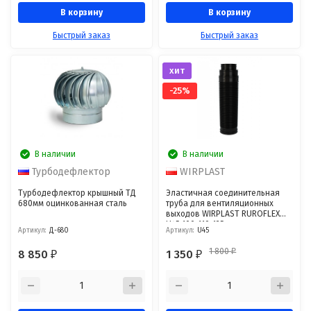
В корзину
В корзину
Быстрый заказ
Быстрый заказ
хит
-25%
В наличии
В наличии
Турбодефлектор
WIRPLAST
Турбодефлектор крышный ТД
Эластичная соединительная
680мм оцинкованная сталь
труба для вентиляционных
выходов WIRPLAST RUROFLEX
U45 100-110-125
Артикул:
Д-680
Артикул:
U45
1 800
8 850
1 350
₽
₽
₽